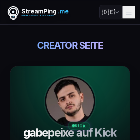
StreamPing
.me
🇩🇪
Echtzeit Push Alerts für deine Streams
CREATOR SEITE
KICK
gabepeixe auf Kick