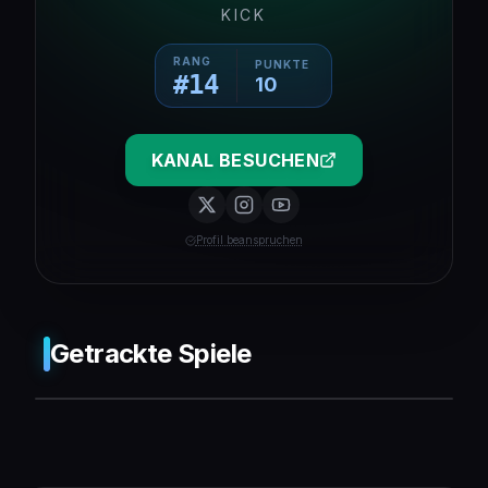
KICK
RANG
PUNKTE
#
14
10
KANAL BESUCHEN
Profil beanspruchen
Getrackte Spiele
❌ Push-Benachrichtigungen werden