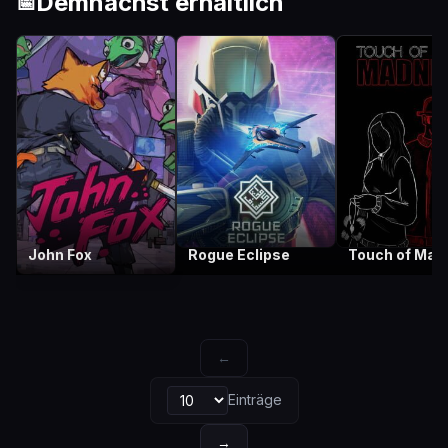
Demnächst erhältlich
📅
John Fox
Rogue Eclipse
Touch of Mad
←
Einträge
→