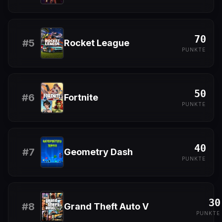
70
#
5
Rocket League
PUNKTE
50
#
6
Fortnite
PUNKTE
40
#
7
Geometry Dash
PUNKTE
30
#
8
Grand Theft Auto V
PUNKTE