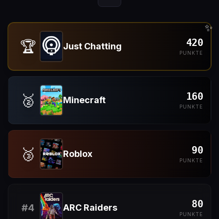
✨
420
🏆
Just Chatting
PUNKTE
160
🥈
Minecraft
PUNKTE
90
🥉
Roblox
PUNKTE
80
#
4
ARC Raiders
PUNKTE