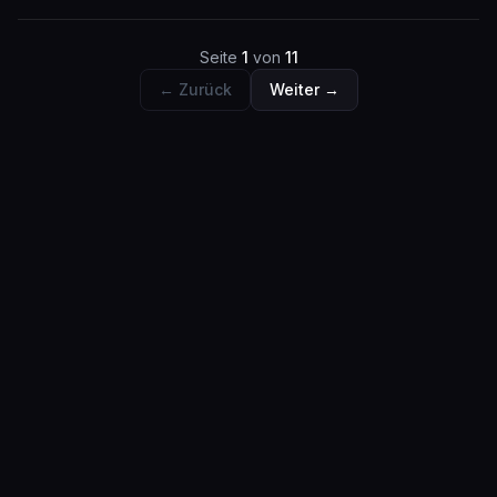
Seite
1
von
11
← Zurück
Weiter →
Taeglich aktualisiert um 00:00 CET
StreamPing
Erhalte Push-Benachrichtigungen für Twitch, YouTube und Kick
- kostenlos und ohne Anmeldung.
Twitch
YouTube
Kick