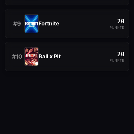
20
#
9
Fortnite
PUNKTE
20
#
10
Ball x Pit
PUNKTE