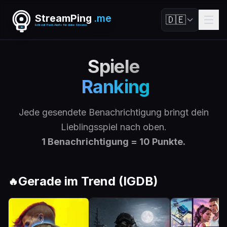
StreamPing
.me
🇩🇪
Echtzeit Push Alerts für deine Streams
Spiele
Ranking
Jede gesendete Benachrichtigung bringt dein
Lieblingsspiel nach oben.
1 Benachrichtigung = 10 Punkte.
Gerade im Trend (IGDB)
🔥