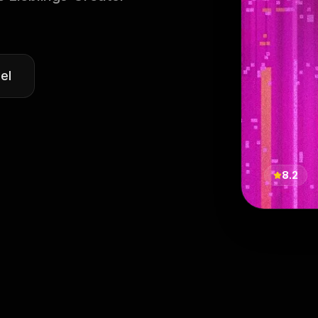
el
8.2