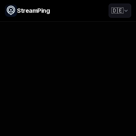
StreamPing
🇩🇪