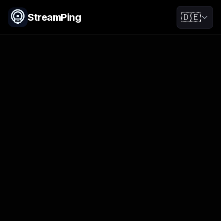
StreamPing
🇩🇪