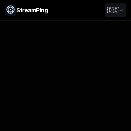
StreamPing
🇩🇪