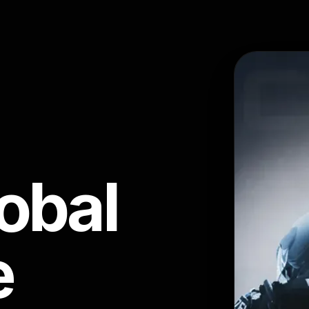
lobal
e