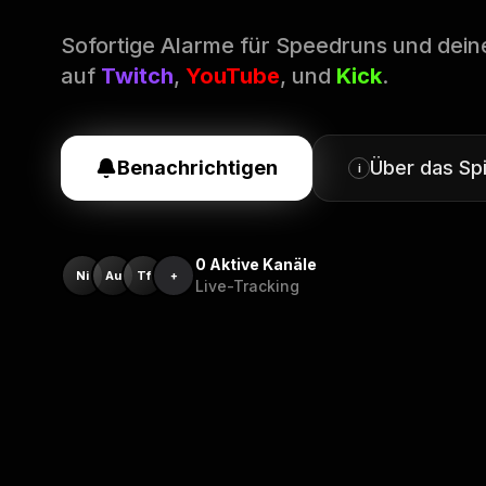
Sofortige Alarme für Speedruns und dein
auf
Twitch
,
YouTube
, und
Kick
.
Benachrichtigen
Über das Spi
i
0
Aktive Kanäle
Ni
Au
Tf
+
Live-Tracking