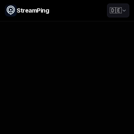
StreamPing
🇩🇪