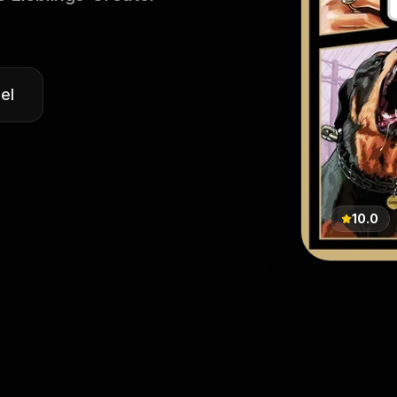
el
10.0