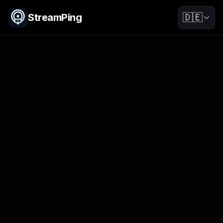
StreamPing
🇩🇪