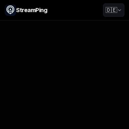
StreamPing
🇩🇪