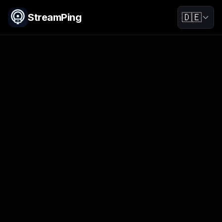
StreamPing
🇩🇪