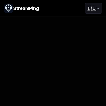
StreamPing
🇩🇪