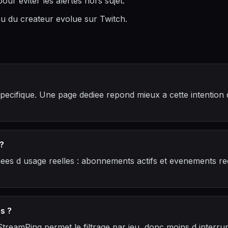
our eviter les alertes hors sujet.
enu du createur evolue sur Twitch.
pecifique. Une page dediee repond mieux a cette intention 
?
ees d usage reelles : abonnements actifs et evenements rec
s ?
StreamPing permet le filtrage par jeu, donc moins d interrupt