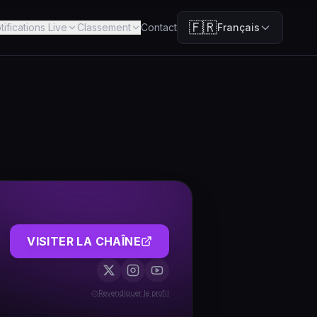
🇫🇷
tifications Live
Classement
Contact
Français
VISITER LA CHAÎNE
Revendiquer le profil