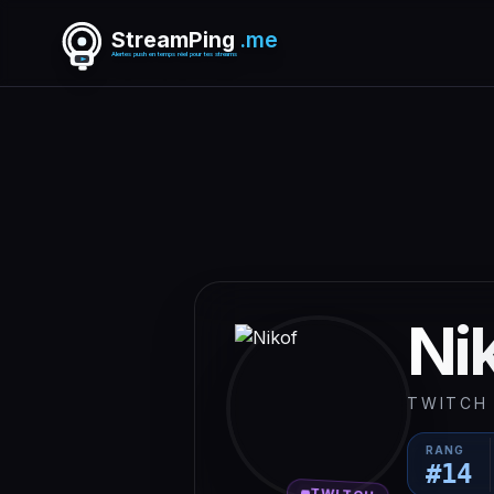
StreamPing
.me
Alertes push en temps réel pour tes streams
Ni
TWITCH
RANG
#
14