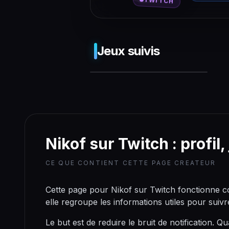
TWITCH
Jeux suivis
❌ Push-
Benachrichtigungen
werden von deinem
Nikof sur Twitch : profil,
Browser leider
nicht unterstützt.
CE QUE CONTIENT CETTE PAGE CREATEUR
Cette page pour Nikof sur Twitch fonctionne co
elle regroupe les informations utiles pour suivre
Le but est de reduire le bruit de notification. Q