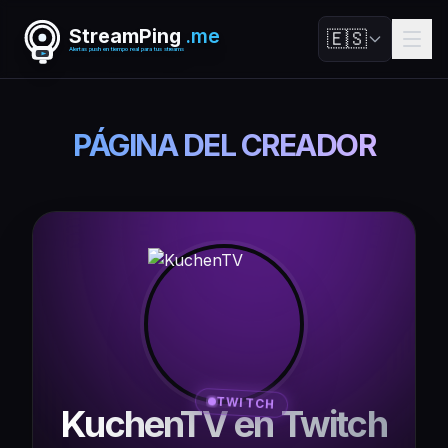
StreamPing
.me
🇪🇸
Alertas push en tiempo real para tus streams
PÁGINA DEL CREADOR
TWITCH
KuchenTV en Twitch