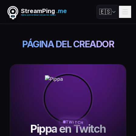
StreamPing
.me
🇪🇸
Alertas push en tiempo real para tus streams
PÁGINA DEL CREADOR
TWITCH
Pippa en Twitch