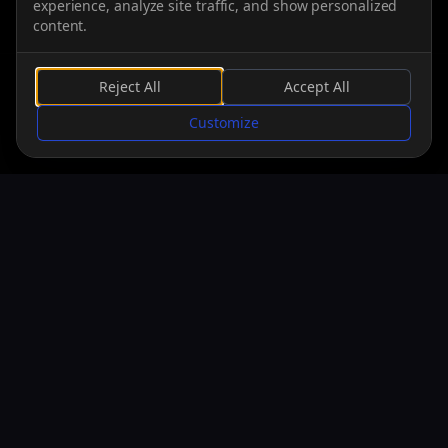
experience, analyze site traffic, and show personalized
content.
Reject All
Accept All
DESPLAZARSE
Customize
PLATAFORMAS
Xbox Series
13/11/2025
Windows
13/11/2025
PS5
13/11/2025