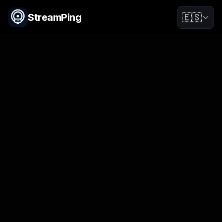
StreamPing
🇪🇸