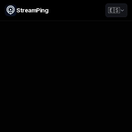
StreamPing
🇪🇸