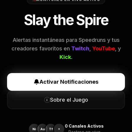
Slay the Spire
Alertas instantáneas para Speedruns y tus
creadores favoritos en
Twitch
,
YouTube
, y
Kick
.
Activar Notificaciones
Sobre el Juego
i
0
Canales Activos
Ni
Au
Tf
+
Rastreo en vivo