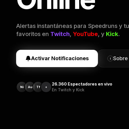
Alertas instantáneas para Speedruns y t
favoritos en
Twitch
,
YouTube
, y
Kick
.
Activar Notificaciones
Sobre
i
26.360
Espectadores en vivo
Ni
Au
Tf
+
En Twitch y Kick