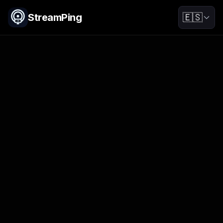
StreamPing
🇪🇸