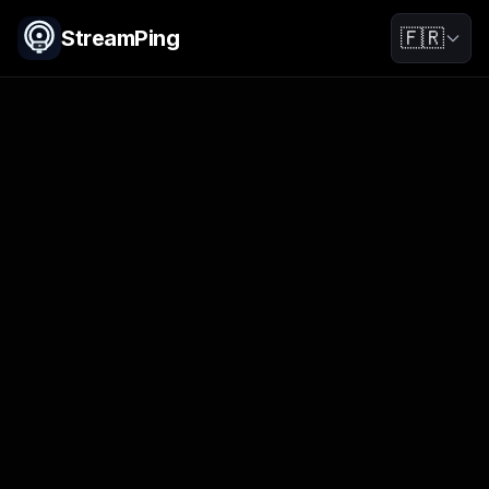
StreamPing
🇫🇷