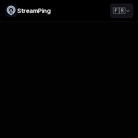
StreamPing
🇫🇷