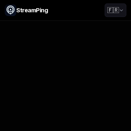
StreamPing
🇫🇷