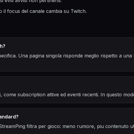
i eviti avvisi non pertinenti.
 il focus del canale cambia su Twitch.
ah?
cifica. Una pagina singola risponde meglio rispetto a una l
i, come subscription attive ed eventi recenti. In questo mod
standard?
 StreamPing filtra per gioco: meno rumore, piu contenuto uti