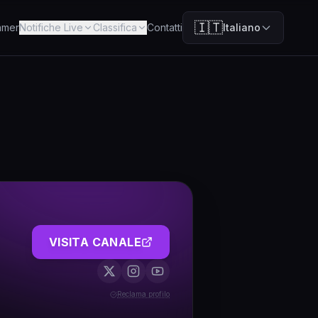
🇮🇹
amer
Notifiche Live
Classifica
Contatti
Italiano
VISITA CANALE
Reclama profilo