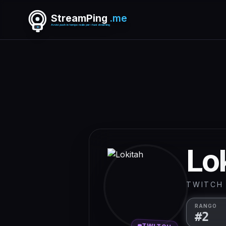
StreamPing
.me
Avvisi push in tempo reale per i tuoi streaming
Lo
TWITCH
RANGO
#
2