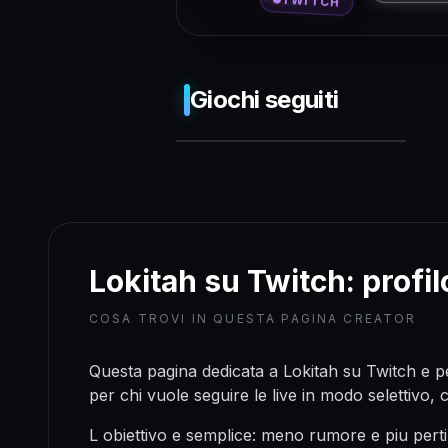
TWITCH
Giochi seguiti
❌ Push-
Benachrichtigungen
werden von deinem
Lokitah su Twitch: profilo
Browser leider
nicht unterstützt.
COSA TROVI IN QUESTA PAGINA CREATOR
Questa pagina dedicata a Lokitah su Twitch e pe
per chi vuole seguire le live in modo selettivo, c
L obiettivo e semplice: meno rumore e piu perti