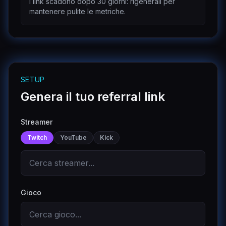
I link scadono dopo 30 giorni: rigenerali per
mantenere pulite le metriche.
SETUP
Genera il tuo referral link
Streamer
Twitch
YouTube
Kick
Gioco