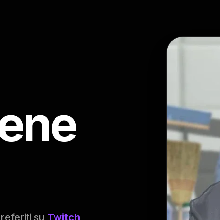
cene
referiti su
Twitch
,