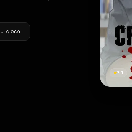
sul gioco
7.0