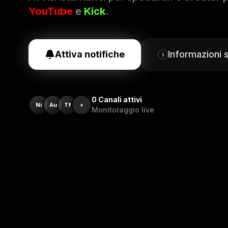
YouTube
e
Kick
.
Attiva notifiche
Informazioni 
i
0
Canali attivi
Ni
Au
Tf
+
Monitoraggio live