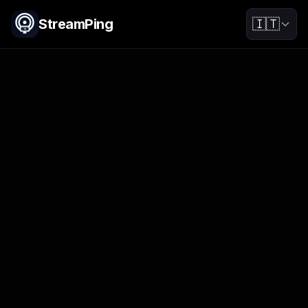
StreamPing
🇮🇹