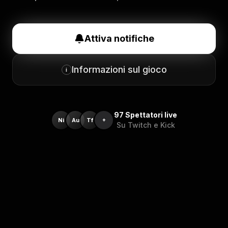
Attiva notifiche
Informazioni sul gioco
i
97
Spettatori live
Ni
Au
Tf
+
Su Twitch e Kick