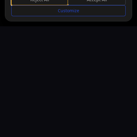
SCORRI
Customize
PIATTAFORME
Windows
23/05/2018
PS5
04/12/2024
Xbox Series
04/12/2024
TEMI E TAG